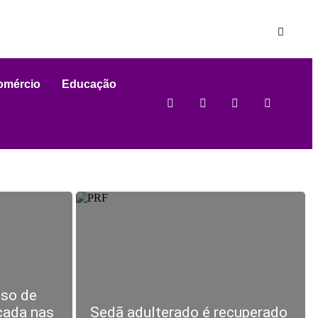
omércio
Educação
sso de
icada nas
Sedã adulterado é recuperado