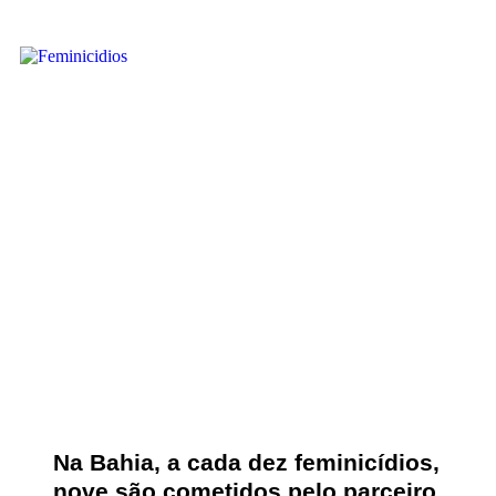
Na Bahia, a cada dez feminicídios,
nove são cometidos pelo parceiro