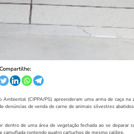
overnador da Bahia é alvo de
Governador da Bah
taque político por metáfora
ataque político p
al interpretada
mal interpretada
Compartilhe:
ão Ambiental (CIPPA/PS) apreenderam uma arma de caça na z
 de denúncias de venda de carne de animais silvestres abatido
por dentro de uma área de vegetação fechada ao se deparar c
e camuflada contendo quatro cartuchos de mesmo calibre.