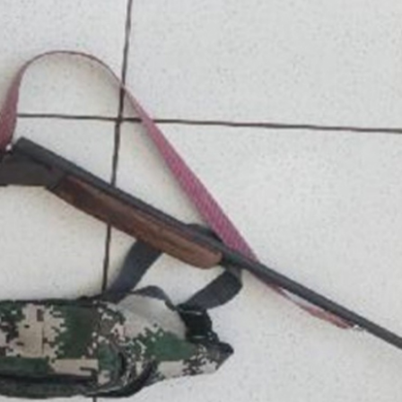
estão enrola enquanto cidade
Gestão enrola en
obra respostas urgentes
cobra respostas u
gora
agora