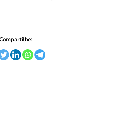
Compartilhe:
entativa de Silenciamento:
Tentativa de Sile
abotagem Contra a Rádio
Sabotagem Contra
araipe Durante Leitura de
Caraipe Durante L
esquisa Eleitoral em Teixeira
Pesquisa Eleitoral
 Freitas
de Freitas