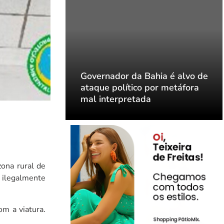
ia é alvo de
Governador da Bahia é alvo de
or metáfora
ataque político por metáfora
mal interpretada
ona rural de
s ilegalmente
om a viatura.