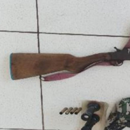
G
c
a