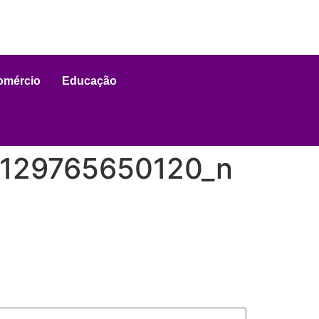
omércio
Educação
129765650120_n