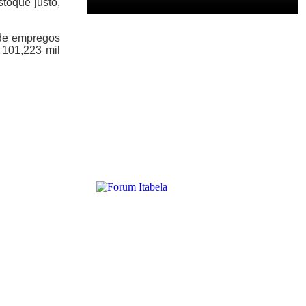
toque justo,
 de empregos
 101,223 mil