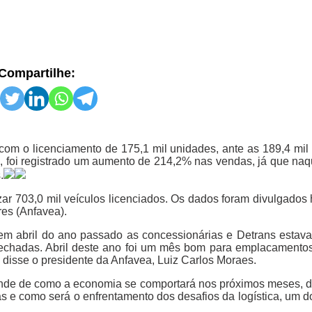
Compartilhe:
om o licenciamento de 175,1 mil unidades, ante as 189,4 mil
 foi registrado um aumento de 214,2% nas vendas, já que naq
.
ar 703,0 mil veículos licenciados. Os dados foram divulgados 
es (Anfavea).
e em abril do ano passado as concessionárias e Detrans estav
s fechadas. Abril deste ano foi um mês bom para emplacamento
disse o presidente da Anfavea, Luiz Carlos Moraes.
ende de como a economia se comportará nos próximos meses, 
s e como será o enfrentamento dos desafios da logística, um d