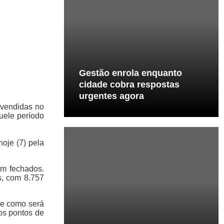
Gestão enrola enquanto
cidade cobra respostas
urgentes agora
 vendidas no
uele período
hoje (7) pela
am fechados.
s, com 8.757
de como será
os pontos de