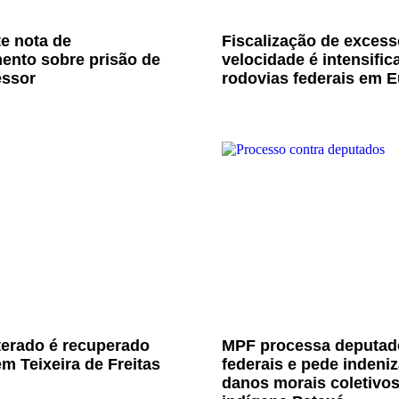
e nota de
Fiscalização de excess
ento sobre prisão de
velocidade é intensific
essor
rodovias federais em E
terado é recuperado
MPF processa deputad
m Teixeira de Freitas
federais e pede indeni
danos morais coletivo