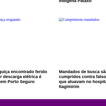
indígena Pataxó
uiça encontrado ferido
Mandados de busca sã
r descarga elétrica é
cumpridos contra fals
 em Porto Seguro
que atuavam no hospit
Itagimirim