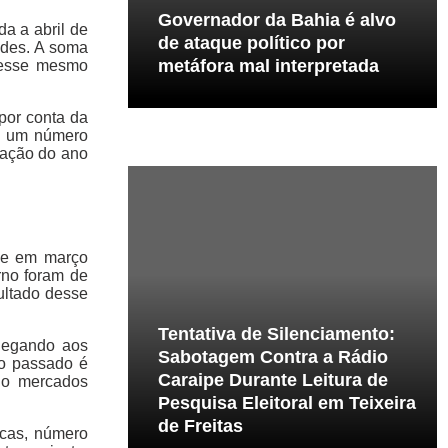
Governador da Bahia é alvo
a a abril de
de ataque político por
ades. A soma
metáfora mal interpretada
 nesse mesmo
por conta da
 é um número
tuação do ano
que em março
rno foram de
sultado desse
Tentativa de Silenciamento:
hegando aos
Sabotagem Contra a Rádio
no passado é
Caraipe Durante Leitura de
do mercados
Pesquisa Eleitoral em Teixeira
de Freitas
icas, número