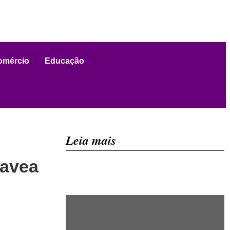
omércio
Educação
Leia mais
favea