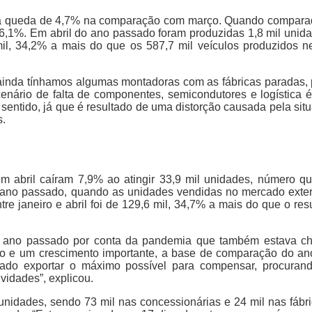
uma queda de 4,7% na comparação com março. Quando comparad
6,1%. Em abril do ano passado foram produzidas 1,8 mil unid
,7mil, 34,2% a mais do que os 587,7 mil veículos produzidos
ainda tínhamos algumas montadoras com as fábricas paradas, 
cenário de falta de componentes, semicondutores e logística
 sentido, já que é resultado de uma distorção causada pela si
s.
m abril caíram 7,9% ao atingir 33,9 mil unidades, número 
 ano passado, quando as unidades vendidas no mercado exte
re janeiro e abril foi de 129,6 mil, 34,7% a mais do que o re
do ano passado por conta da pandemia que também estava c
lto e um crescimento importante, a base de comparação do a
rado exportar o máximo possível para compensar, procuran
vidades”, explicou.
unidades, sendo 73 mil nas concessionárias e 24 mil nas fábr