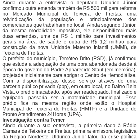
Ainda durante a entrevista o deputado Uldurico Júnior
confirmou outra emenda também de R$ 500 mil para reforma
no Mercado Municipal de Teixeira de Freitas, uma
reivindicação da população e principalmente dos
comerciantes que trabalham no local. Ainda segundo Júnior,
da mesma modalidade impositiva, ele disponibilizou mais
duas emendas, uma de R$ 1 milhão para investimentos
gerais na área de saúde e outra de R$ 1,2 milhão para
construção da nova Unidade Materno Infantil (UMMI), de
Teixeira de Freitas.
O prefeito do município, Temóteo Brito (PSD), já confirmou
que estuda a adequação de uma obra abandonada desde à
época do governo do Padre Apparecido Staut (em memória),
projetada inicialmente para abrigar o Centro de Hemodiálise.
Com a disponibilização desse serviço através de uma
parceria público privada (ppp), em outro local, no Bairro Bela
Vista, o prédio inacabado, após ser readequado, finalizado e
equipado, passaria ser a maternidade municipal. Esse
prédio fica na mesma região onde estão o Hospital
Municipal de Teixeira de Freitas (HMTF) e a Unidade de
Pronto Atendimento 24Horas (UPA).
Investigação contra Temer
Ainda durante a sua entrevista, a primeira dada à Rádio
Câmara de Teixeira de Freitas, primeira emissora legislativa
da Região Nordeste, Uldurico Junior falou da crise política