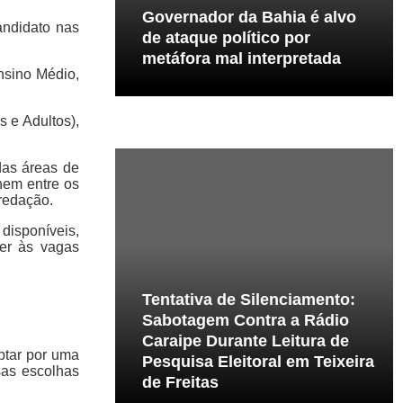
Governador da Bahia é alvo
andidato nas
de ataque político por
metáfora mal interpretada
nsino Médio,
 e Adultos),
das áreas de
nem entre os
 redação.
isponíveis,
er às vagas
Tentativa de Silenciamento:
Sabotagem Contra a Rádio
Caraipe Durante Leitura de
optar por uma
Pesquisa Eleitoral em Teixeira
sas escolhas
de Freitas