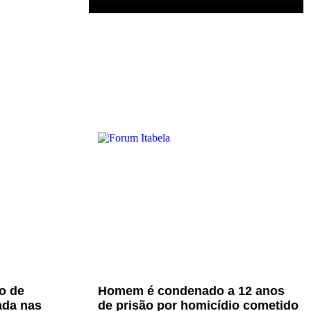
o de
Homem é condenado a 12 anos
ada nas
de prisão por homicídio cometido