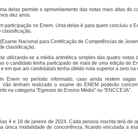
ma delas permite o aproveitamento das notas mais altas do c
imos dez anos.
am participação no Enem. Uma delas é para quem concluiu o E
 classificação.
A (Exame Nacional para Certificação de Competências de Jovens
e classificação.
ita utilizando-se a média aritmética simples das quatro notas 
o o candidato tenha participado de mais de uma edição do E
l e em que a/o candidata/o tenha obtido nota superior a zero na
ram Enem no período informado, caso ainda restem vagas d
 e não tenham realizado o exame do ENEM poderão concorr
crito na categoria “Egresso do Ensino Médio” ou “ENCCEJA”.
 dias 4 e 18 de janeiro de 2024. Cada pessoa inscrita terá de 
uma única modalidade de concorrência, ficando vinculada a es