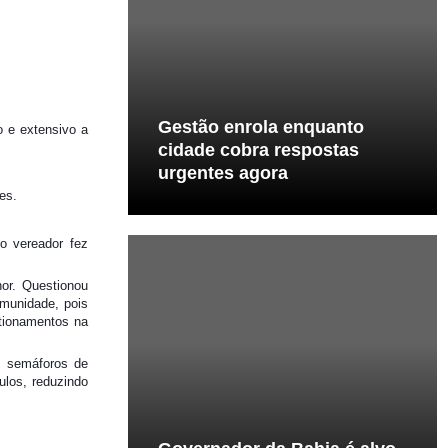
Gestão enrola enquanto
o e extensivo a
cidade cobra respostas
urgentes agora
es.
o vereador fez
hor. Questionou
omunidade, pois
stionamentos na
os semáforos de
ulos, reduzindo