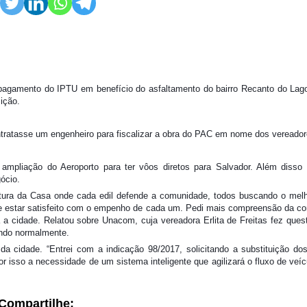
o pagamento do IPTU em benefício do asfaltamento do bairro Recanto do Lag
sição.
tratasse um engenheiro para fiscalizar a obra do PAC em nome dos vereador
ampliação do Aeroporto para ter vôos diretos para Salvador. Além disso 
ócio.
stura da Casa onde cada edil defende a comunidade, todos buscando o mel
e estar satisfeito com o empenho de cada um. Pedi mais compreensão da c
a a cidade. Relatou sobre Unacom, cuja vereadora Erlita de Freitas fez que
ando normalmente.
da cidade. “Entrei com a indicação 98/2017, solicitando a substituição d
 isso a necessidade de um sistema inteligente que agilizará o fluxo de veíc
Compartilhe: