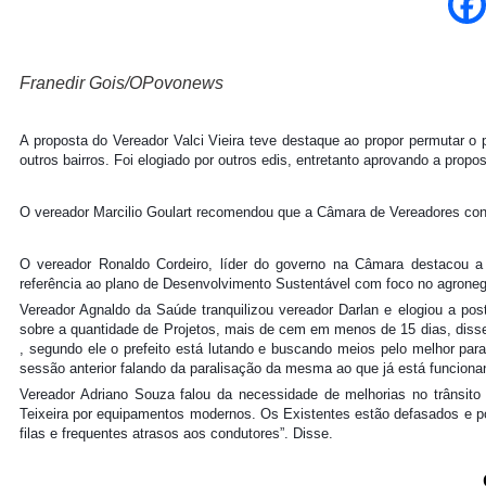
Franedir Gois/OPovonews
A proposta do Vereador Valci Vieira teve destaque ao propor permutar 
outros bairros. Foi elogiado por outros edis, entretanto aprovando a propo
O vereador Marcilio Goulart recomendou que a Câmara de Vereadores con
O vereador Ronaldo Cordeiro, líder do governo na Câmara destacou a 
referência ao plano de Desenvolvimento Sustentável com foco no agroneg
Vereador Agnaldo da Saúde tranquilizou vereador Darlan e elogiou a po
sobre a quantidade de Projetos, mais de cem em menos de 15 dias, diss
, segundo ele o prefeito está lutando e buscando meios pelo melhor par
sessão anterior falando da paralisação da mesma ao que já está funcion
Vereador Adriano Souza falou da necessidade de melhorias no trânsito 
Teixeira por equipamentos modernos. Os Existentes estão defasados e por
filas e frequentes atrasos aos condutores”. Disse.