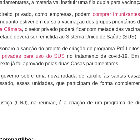
rlamentares, a matéria vai instituir uma fila dupla para vacinaç
 direito privado, como empresas, podem
comprar imunizante
uanto estiver em curso a vacinação dos grupos prioritários d
na Câmara
, o setor privado poderá ficar com metade das vaci
metade deverá ser remetida ao Sistema Único de Saúde (SUS).
onaro a sanção do projeto de criação do programa Pró-Leitos
s privadas para uso do SUS
no tratamento da covid-19. Em 
exto já foi aprovado pelas duas Casas parlamentares.
 governo sobre uma nova rodada de auxílio às santas casas
assado, essas unidades, que participam de forma compleme
stiça (CNJ), na reunião, é a criação de um programa de dis
Compartilhe: