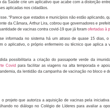
io da Saúde crie um aplicativo que acabe com a distorção ent
ses aplicadas nos cidadãos.
disse. “Parece que estados e municípios não estão aplicando, q
ente da Câmara, Arthur Lira, cobrou que governadores e prefe
uantidade de vacinas contra covid-19 que já foram
ofertadas à 
ose informada no sistema há um atraso de quase 15 dias, 
 o aplicativo, o próprio enfermeiro ou técnico que aplica a 
dida possibilitaria a criação do passaporte verde da imunid
rte Covid
para facilitar as viagens na alta temporada e apoi
a pandemia, da lentidão da campanha de vacinação no bloco e d
 projeto que autoriza a aquisição de vacinas pela iniciativa
alhando no diálogo no Colégio de Líderes para avaliar a opo