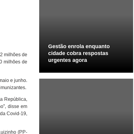
Gestão enrola enquanto
cidade cobra respostas
 2 milhões de
urgentes agora
00 milhões de
maio e junho.
 imunizantes.
da República,
ho”, disse em
da Covid-19,
uizinho (PP-