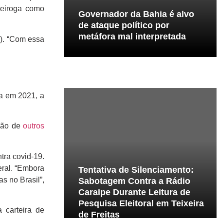
ueiroga como
Governador da Bahia é alvo
de ataque político por
metáfora mal interpretada
I). “Com essa
a em 2021, a
ação de
outros
tra covid-19.
ral. “Embora
Tentativa de Silenciamento:
s no Brasil”,
Sabotagem Contra a Rádio
Caraipe Durante Leitura de
Pesquisa Eleitoral em Teixeira
 carteira de
de Freitas