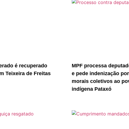
erado é recuperado
MPF processa deputado
m Teixeira de Freitas
e pede indenização po
morais coletivos ao po
indígena Pataxó