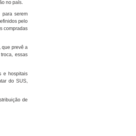
ão no país.
s
para serem
efinidos pelo
nas compradas
, que prevê a
troca, essas
 e hospitais
ntar do SUS,
tribuição de