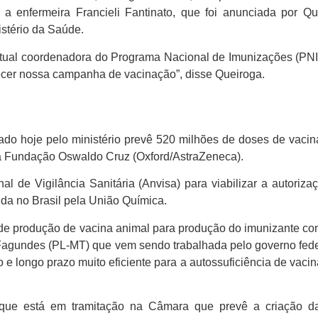
e a enfermeira Francieli Fantinato, que foi anunciada por Q
istério da Saúde.
e atual coordenadora do Programa Nacional de Imunizações (PN
alecer nossa campanha de vacinação”, disse Queiroga.
do hoje pelo ministério prevê 520 milhões de doses de vacin
ela Fundação Oswaldo Cruz (Oxford/AstraZeneca).
l de Vigilância Sanitária (Anvisa) para viabilizar a autoriz
ida no Brasil pela União Química.
 de produção de vacina animal para produção do imunizante con
Fagundes (PL-MT) que vem sendo trabalhada pelo governo fede
e longo prazo muito eficiente para a autossuficiência de vacina
 que está em tramitação na Câmara que prevê a criação da