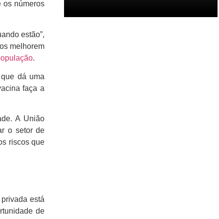
re os números
uando estão”,
itos melhorem
população
.
o que dá uma
vacina faça a
ade. A União
ar o setor de
os riscos que
 privada está
rtunidade de