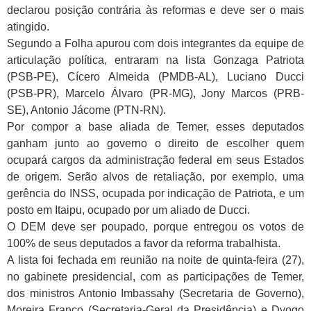
declarou posição contrária às reformas e deve ser o mais
atingido.
Segundo a Folha apurou com dois integrantes da equipe de
articulação política, entraram na lista Gonzaga Patriota
(PSB-PE), Cícero Almeida (PMDB-AL), Luciano Ducci
(PSB-PR), Marcelo Álvaro (PR-MG), Jony Marcos (PRB-
SE), Antonio Jácome (PTN-RN).
Por compor a base aliada de Temer, esses deputados
ganham junto ao governo o direito de escolher quem
ocupará cargos da administração federal em seus Estados
de origem. Serão alvos de retaliação, por exemplo, uma
gerência do INSS, ocupada por indicação de Patriota, e um
posto em Itaipu, ocupado por um aliado de Ducci.
O DEM deve ser poupado, porque entregou os votos de
100% de seus deputados a favor da reforma trabalhista.
A lista foi fechada em reunião na noite de quinta-feira (27),
no gabinete presidencial, com as participações de Temer,
dos ministros Antonio Imbassahy (Secretaria de Governo),
Moreira Franco (Secretaria-Geral da Presidência) e Dyogo