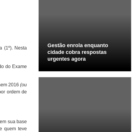
Gestão enrola enquanto
 (1º). Nesta
cidade cobra respostas
urgentes agora
pado do Exame
Enem 2016
(ou
 por ordem de
 em sua base
ue quem teve