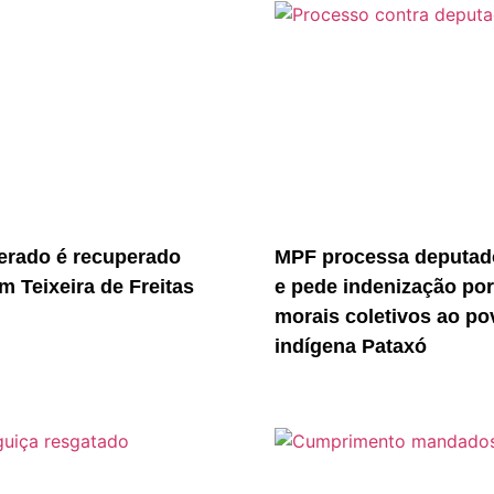
erado é recuperado
MPF processa deputado
m Teixeira de Freitas
e pede indenização po
morais coletivos ao po
indígena Pataxó