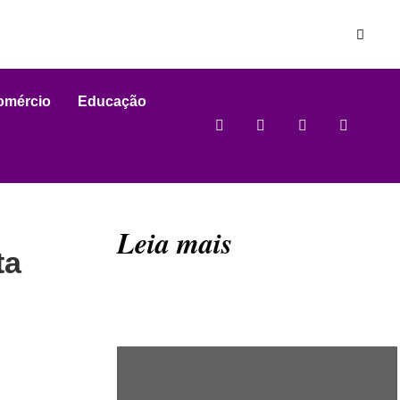
omércio
Educação
Leia mais
ta