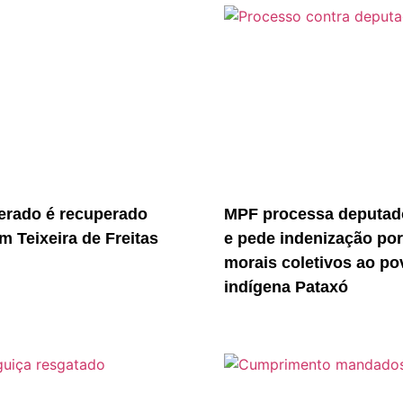
erado é recuperado
MPF processa deputado
m Teixeira de Freitas
e pede indenização po
morais coletivos ao po
indígena Pataxó