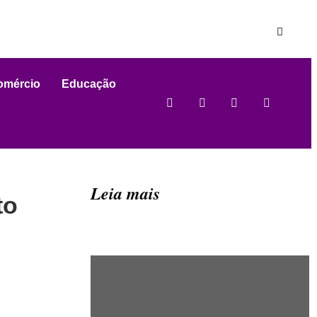
omércio
Educação
Leia mais
to