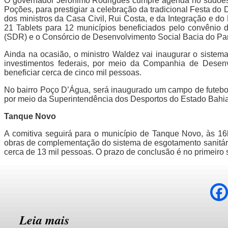
O governador Jerônimo Rodrigues cumpre agenda no sudoeste 
Poções, para prestigiar a celebração da tradicional Festa do
dos ministros da Casa Civil, Rui Costa, e da Integração e d
21 Tablets para 12 municípios beneficiados pelo convênio d
(SDR) e o Consórcio de Desenvolvimento Social Bacia do Pa
Ainda na ocasião, o ministro Waldez vai inaugurar o sistem
investimentos federais, por meio da Companhia de Desen
beneficiar cerca de cinco mil pessoas.
No bairro Poço D’Água, será inaugurado um campo de futebol
por meio da Superintendência dos Desportos do Estado Bahia 
Tanque Novo
A comitiva seguirá para o município de Tanque Novo, às 16h
obras de complementação do sistema de esgotamento sanitário
cerca de 13 mil pessoas. O prazo de conclusão é no primeiro
Leia mais