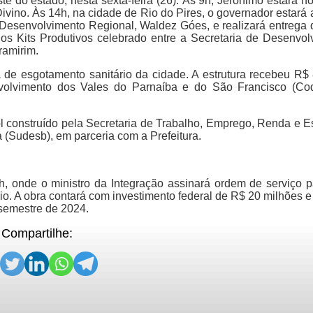
do estado, nesta sexta-feira (26). Às 9h, Jerônimo estará no
 Divino. Às 14h, na cidade de Rio do Pires, o governador esta
o Desenvolvimento Regional, Waldez Góes, e realizará entrega
os Kits Produtivos celebrado entre a Secretaria de Desenvol
ramirim.
a de esgotamento sanitário da cidade. A estrutura recebeu R$
volvimento dos Vales do Parnaíba e do São Francisco (Cod
 construído pela Secretaria de Trabalho, Emprego, Renda e Es
(Sudesb), em parceria com a Prefeitura.
, onde o ministro da Integração assinará ordem de serviço pa
. A obra contará com investimento federal de R$ 20 milhões e 
 semestre de 2024.
Compartilhe: