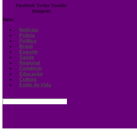
Facebook
Twitter
Youtube
Instagram
Menu
Notícias
Policia
Política
Brasil
Esporte
Saúde
Regional
Comércio
Educação
Cultura
Estilo de Vida