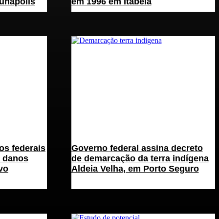
unápolis
em 1996 em Itabela
s federais
Governo federal assina decreto
r danos
de demarcação da terra indígena
vo
Aldeia Velha, em Porto Seguro