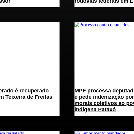
ssor
rodovias federais em E
erado é recuperado
MPF processa deputado
m Teixeira de Freitas
e pede indenização po
morais coletivos ao po
indígena Pataxó