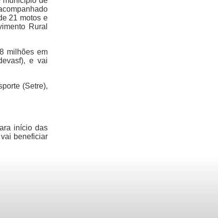
 município de
rá acompanhado
 de 21 motos e
vimento Rural
 8 milhões em
evasf), e vai
porte (Setre),
ra início das
vai beneficiar