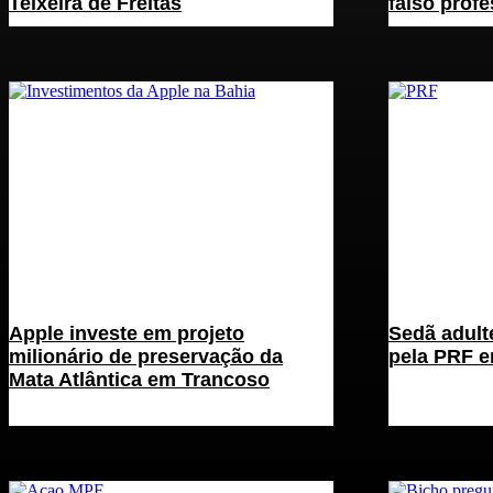
Teixeira de Freitas
falso profe
Apple investe em projeto
Sedã adult
milionário de preservação da
pela PRF e
Mata Atlântica em Trancoso