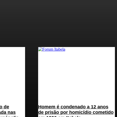
o de
Homem é condenado a 12 anos
ada nas
de prisão por homicídio cometido