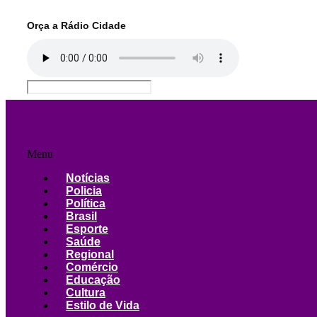
Orça a Rádio Cidade
Menu
Notícias
Policia
Política
Brasil
Esporte
Saúde
Regional
Comércio
Educação
Cultura
Estilo de Vida