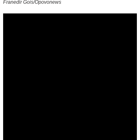
Franedir Gois/Opovonews