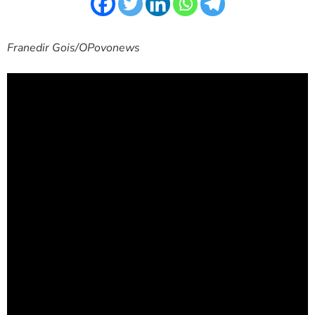
Franedir Gois/OPovonews