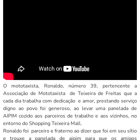
O mototaxista, Ronaldo, número 39, pertencente a
Associação de Mototaxista de Teixeira de Freitas que a
cada dia trabalha com dedicação e amor, prestando serviço
digno ao povo foi generoso, ao levar uma panelada de
AIPIM cozido aos parceiros de trabalho e aos vizinhos, no
entorno do Shopping Teixeira Mall.
Ronaldo foi parceiro e fraterno ao dizer que foi em seu sítio
e trouxe a panelada de aipim para que os amigos