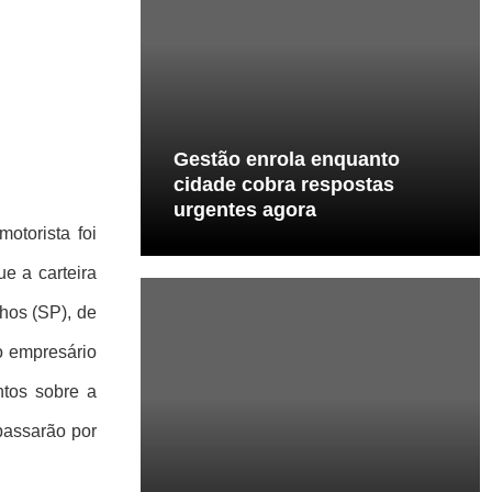
Gestão enrola enquanto
cidade cobra respostas
urgentes agora
otorista foi
e a carteira
lhos (SP), de
o empresário
ntos sobre a
passarão por