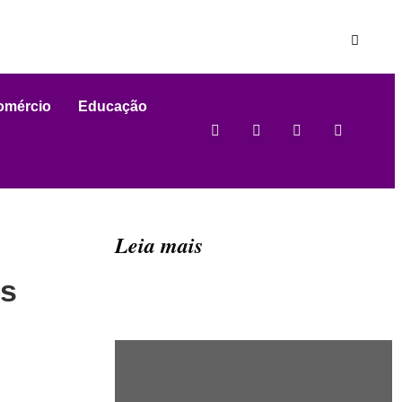
omércio
Educação
Leia mais
es