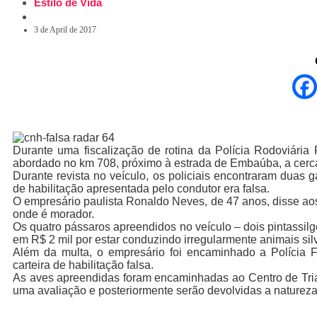
Estilo de Vida
3 de April de 2017
Durante uma fiscalização de rotina da Polícia Rodoviária 
abordado no km 708, próximo à estrada de Embaúba, a cerca
Durante revista no veículo, os policiais encontraram duas 
de habilitação apresentada pelo condutor era falsa.
O empresário paulista Ronaldo Neves, de 47 anos, disse aos 
onde é morador.
Os quatro pássaros apreendidos no veículo – dois pintassil
em R$ 2 mil por estar conduzindo irregularmente animais silv
Além da multa, o empresário foi encaminhado a Polícia F
carteira de habilitação falsa.
As aves apreendidas foram encaminhadas ao Centro de Tri
uma avaliação e posteriormente serão devolvidas a natureza