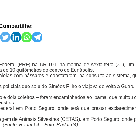
Compartilhe:
Federal (PRF) na BR-101, na manhã de sexta-feira (31), um m
 de 10 quilômetros do centro de Eunápolis.
gaiolas com pássaros e constataram, na consulta ao sistema, qu
policiais que saiu de Simões Filho e viajava de volta a Guaru
go e dois coleiros – foram encaminhados ao Ibama, que multou 
estres.
ederal em Porto Seguro, onde terá que prestar esclarecime
agem de Animais Silvestres (CETAS), em Porto Seguro, onde 
.
(Fonte: Radar 64 – Foto: Radar 64)