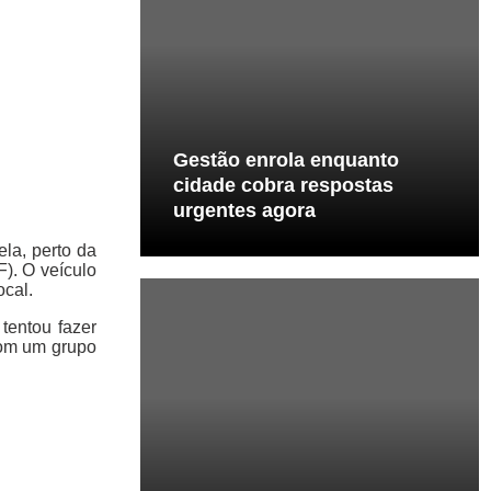
Gestão enrola enquanto
cidade cobra respostas
urgentes agora
la, perto da
F). O veículo
ocal.
tentou fazer
com um grupo