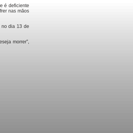
e é deficiente
ofrer nas mãos
 no dia 13 de
eseja morrer”,