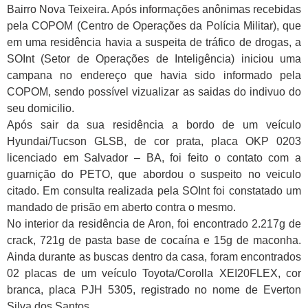
Bairro Nova Teixeira. Após informações anônimas recebidas
pela COPOM (Centro de Operações da Polícia Militar), que
em uma residência havia a suspeita de tráfico de drogas, a
SOInt (Setor de Operações de Inteligência) iniciou uma
campana no endereço que havia sido informado pela
COPOM, sendo possível vizualizar as saidas do indivuo do
seu domicilio.
Após sair da sua residência a bordo de um veículo
Hyundai/Tucson GLSB, de cor prata, placa OKP 0203
licenciado em Salvador – BA, foi feito o contato com a
guarnição do PETO, que abordou o suspeito no veiculo
citado. Em consulta realizada pela SOInt foi constatado um
mandado de prisão em aberto contra o mesmo.
No interior da residência de Aron, foi encontrado 2.217g de
crack, 721g de pasta base de cocaína e 15g de maconha.
Ainda durante as buscas dentro da casa, foram encontrados
02 placas de um veículo Toyota/Corolla XEI20FLEX, cor
branca, placa PJH 5305, registrado no nome de Everton
Silva dos Santos.