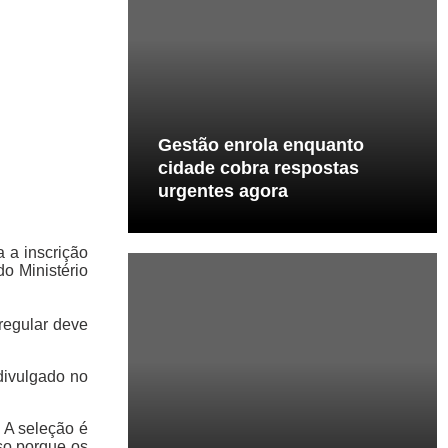
Gestão enrola enquanto
cidade cobra respostas
urgentes agora
 a inscrição
o Ministério
regular deve
 divulgado no
 A seleção é
sso porque os