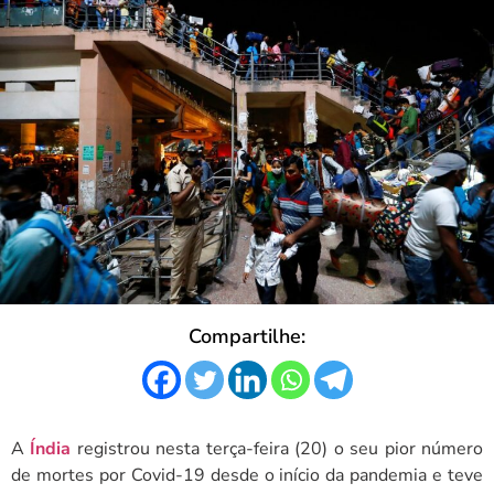
Compartilhe:
A
Índia
registrou nesta terça-feira (20) o seu
pior número
de mortes por Covid-19 desde o início da pandemia e teve