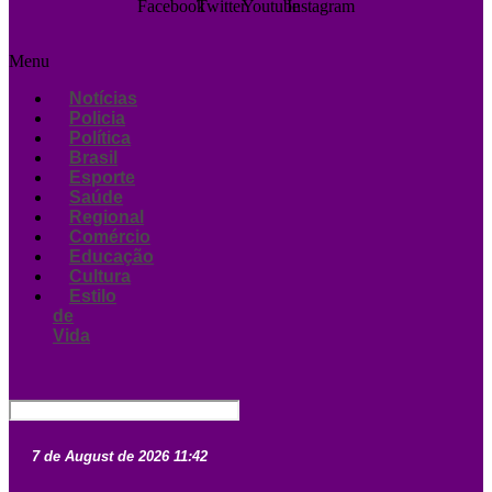
Facebook
Twitter
Youtube
Instagram
Menu
Notícias
Policia
Política
Brasil
Esporte
Saúde
Regional
Comércio
Educação
Cultura
Estilo
de
Vida
7 de August de 2026 11:42