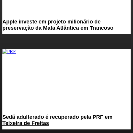
Apple investe em projeto milionário de
preservação da Mata Atlântica em Trancoso
Sedã adulterado é recuperado pela PRF em
Teixeira de Freitas