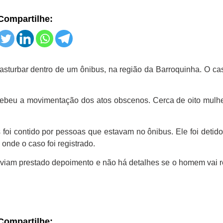
Compartilhe:
estão enrola enquanto
Gestão enrola en
sturbar dentro de um ônibus, na região da Barroquinha. O ca
idade cobra respostas
cidade cobra res
rgentes agora
urgentes agora
rcebeu a movimentação dos atos obscenos. Cerca de oito mulh
 foi contido por pessoas que estavam no ônibus. Ele foi detido 
onde o caso foi registrado.
haviam prestado depoimento e não há detalhes se o homem vai
Compartilhe: