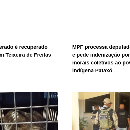
erado é recuperado
MPF processa deputado
m Teixeira de Freitas
e pede indenização po
morais coletivos ao po
indígena Pataxó