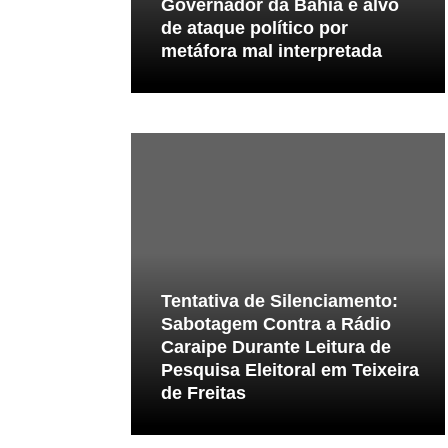
hia é alvo
Governador da Bahia é alvo
o por
de ataque político por
rpretada
metáfora mal interpretada
nciamento:
Tentativa de Silenciamento:
a a Rádio
Sabotagem Contra a Rádio
eitura de
Caraipe Durante Leitura de
l em Teixeira
Pesquisa Eleitoral em Teixeira
de Freitas