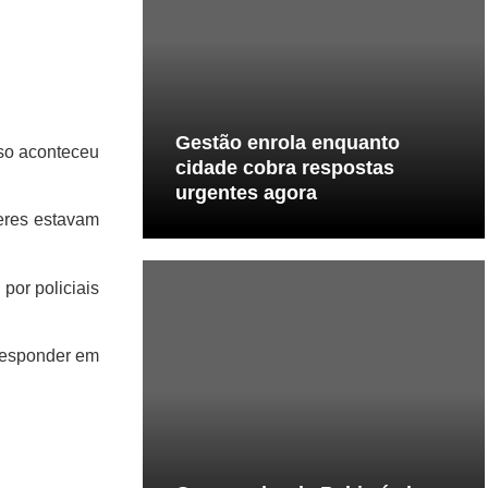
quanto
Gestão enrola enquanto
so aconteceu
postas
cidade cobra respostas
urgentes agora
eres estavam
por policiais
 responder em