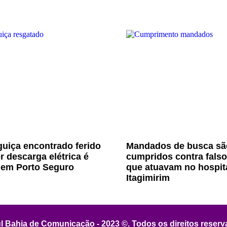
uiça encontrado ferido
Mandados de busca sã
r descarga elétrica é
cumpridos contra fals
 em Porto Seguro
que atuavam no hospit
Itagimirim
l Bahia de Comunicação - 2023 ©. Todos os direitos reser