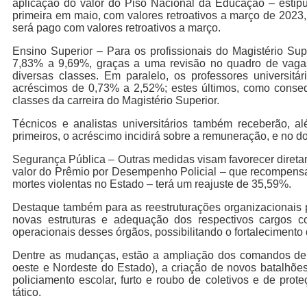
aplicação do valor do Piso Nacional da Educação – estip
primeira em maio, com valores retroativos a março de 2023
será pago com valores retroativos a março.
Ensino Superior – Para os profissionais do Magistério Su
7,83% a 9,69%, graças a uma revisão no quadro de vagas 
diversas classes. Em paralelo, os professores universi
acréscimos de 0,73% a 2,52%; estes últimos, como consequ
classes da carreira do Magistério Superior.
Técnicos e analistas universitários também receberão,
primeiros, o acréscimo incidirá sobre a remuneração, e no 
Segurança Pública – Outras medidas visam favorecer direta
valor do Prêmio por Desempenho Policial – que recompensa p
mortes violentas no Estado – terá um reajuste de 35,59%.
Destaque também para as reestruturações organizacionais p
novas estruturas e adequação dos respectivos cargos c
operacionais desses órgãos, possibilitando o fortalecimento
Dentre as mudanças, estão a ampliação dos comandos de po
oeste e Nordeste do Estado), a criação de novos batalhõe
policiamento escolar, furto e roubo de coletivos e de pr
tático.