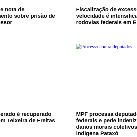
e nota de
Fiscalização de excess
ento sobre prisão de
velocidade é intensific
essor
rodovias federais em E
terado é recuperado
MPF processa deputad
m Teixeira de Freitas
federais e pede indeni
danos morais coletivo
indígena Pataxó