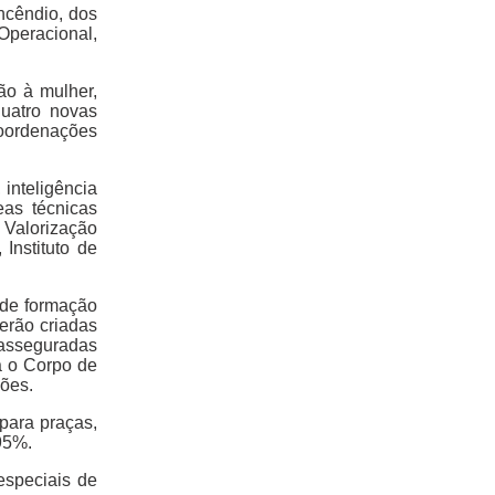
ncêndio, dos
Operacional,
ão à mulher,
quatro novas
 coordenações
inteligência
eas técnicas
 Valorização
 Instituto de
 de formação
serão criadas
 asseguradas
a o Corpo de
ções.
para praças,
95%.
especiais de