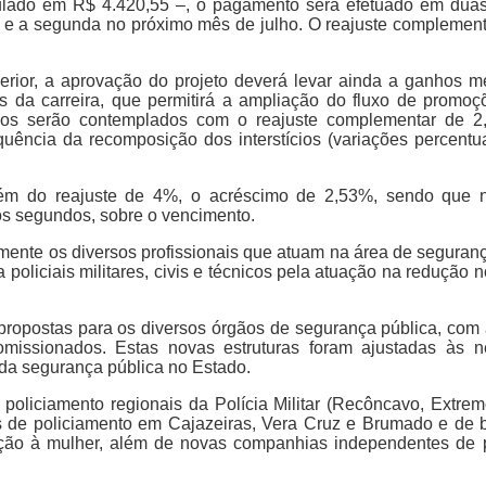
ulado em R$ 4.420,55 –, o pagamento será efetuado em duas
, e a segunda no próximo mês de julho. O reajuste complemen
perior, a aprovação do projeto deverá levar ainda a ganhos 
da carreira, que permitirá a ampliação do fluxo de promoç
tários serão contemplados com o reajuste complementar de
ência da recomposição dos interstícios (variações percentua
 além do reajuste de 4%, o acréscimo de 2,53%, sendo que 
dos segundos, sobre o vencimento.
mente os diversos profissionais que atuam na área de seguranç
oliciais militares, civis e técnicos pela atuação na redução 
ropostas para os diversos órgãos de segurança pública, com 
omissionados. Estas novas estruturas foram ajustadas às n
 da segurança pública no Estado.
liciamento regionais da Polícia Militar (Recôncavo, Extrem
s de policiamento em Cajazeiras, Vera Cruz e Brumado e de 
oteção à mulher, além de novas companhias independentes de 