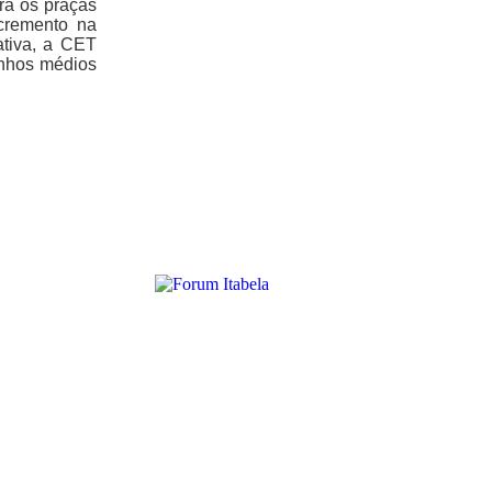
ra os praças
ncremento na
ativa, a CET
anhos médios