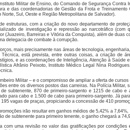
Instituto Militar de Ensino, do Comando de Segurança Contra I
ura e das coordenadorias de Gestão da Frota e Treinamento 
Norte, Sul, Oeste e Região Metropolitana de Salvador).
de estruturas, com a criação do novo departamento de proteç
alizado de investigação e repressão ao narcotráfico (com 
rior (Juazeiro, Barreiras e Vitória da Conquista), além de duas
 uma delegacia de combate à corrupção.
rços, mais precisamente nas áreas de tecnologia, engenharia, 
écnica, está prevista, entre outras coisas, a criação de ár
ígios, e as coordenações de Inteligência, Atenção à Saúde e
ística Afrânio Peixoto, Instituto Médico Legal Nina Rodrigues,
écnica.
mbeiro Militar – e o compromisso de ampliar a oferta de cursos
s entre os diversos postos das carreiras. Na Polícia Militar, 
7 de subtenente, 870 de primeiro-sargento e 1215 de cabo e
do para cabo e 1.500 de cabo para primeiro-sargento. Já par
 e 195 vagas de praças, propiciando a concessão de 410 promo
romoções irão resultar em ganhos médios de 5,42% a 7,64%, 
ão de subtenente para primeiro tenente, o ganho chegará a 74,
da com uma revisão no valor das gratificações por condições 