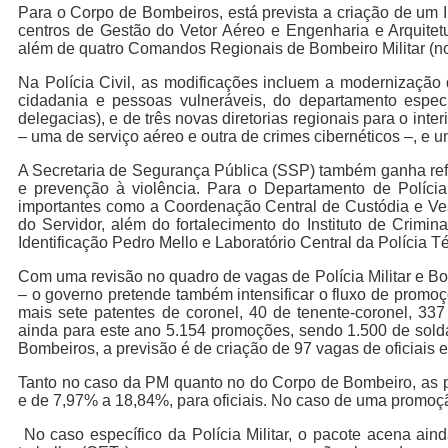
Para o Corpo de Bombeiros, está prevista a criação de um 
centros de Gestão do Vetor Aéreo e Engenharia e Arquitet
além de quatro Comandos Regionais de Bombeiro Militar (no 
Na Polícia Civil, as modificações incluem a modernização 
cidadania e pessoas vulneráveis, do departamento especi
delegacias), e de três novas diretorias regionais para o inte
– uma de serviço aéreo e outra de crimes cibernéticos –, e
A Secretaria de Segurança Pública (SSP) também ganha refo
e prevenção à violência. Para o Departamento de Polícia T
importantes como a Coordenação Central de Custódia e Vest
do Servidor, além do fortalecimento do Instituto de Criminal
Identificação Pedro Mello e Laboratório Central da Polícia T
Com uma revisão no quadro de vagas de Polícia Militar e Bo
– o governo pretende também intensificar o fluxo de promoçõe
mais sete patentes de coronel, 40 de tenente-coronel, 33
ainda para este ano 5.154 promoções, sendo 1.500 de solda
Bombeiros, a previsão é de criação de 97 vagas de oficiais
Tanto no caso da PM quanto no do Corpo de Bombeiro, as p
e de 7,97% a 18,84%, para oficiais. No caso de uma promoç
No caso específico da Polícia Militar, o pacote acena ain