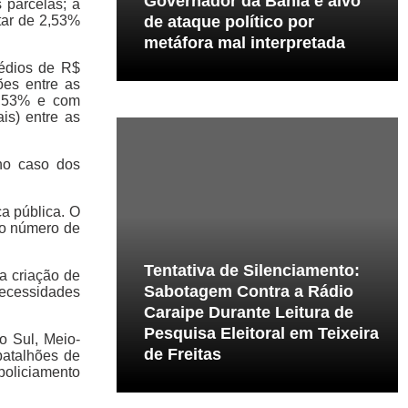
Governador da Bahia é alvo
 parcelas; a
tar de 2,53%
de ataque político por
metáfora mal interpretada
médios de R$
ões entre as
 2,53% e com
is) entre as
no caso dos
a pública. O
no número de
Tentativa de Silenciamento:
a criação de
Sabotagem Contra a Rádio
ecessidades
Caraipe Durante Leitura de
Pesquisa Eleitoral em Teixeira
o Sul, Meio-
de Freitas
batalhões de
policiamento