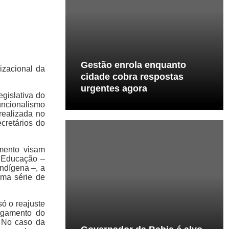
Gestão enrola enquanto
izacional da
cidade cobra respostas
urgentes agora
gislativa do
uncionalismo
realizada no
cretários do
amento visam
a Educação –
Indígena –, a
Uma série de
ó o reajuste
agamento do
. No caso da