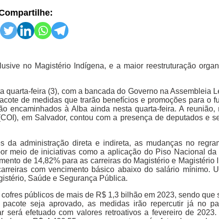
Compartilhe:
sive no Magistério Indígena, e a maior reestruturação organ
 quarta-feira (3), com a bancada do Governo na Assembleia Le
 pacote de medidas que trarão benefícios e promoções para o f
rão encaminhados à Alba ainda nesta quarta-feira. A reunião, 
(COI), em Salvador, contou com a presença de deputados e se
s da administração direta e indireta, as mudanças no regr
por meio de iniciativas como a aplicação do Piso Nacional d
emento de 14,82% para as carreiras do Magistério e Magistério 
arreiras com vencimento básico abaixo do salário mínimo. 
gistério, Saúde e Segurança Pública.
cofres públicos de mais de R$ 1,3 bilhão em 2023, sendo que s
 pacote seja aprovado, as medidas irão repercutir já no p
r será efetuado com valores retroativos a fevereiro de 2023