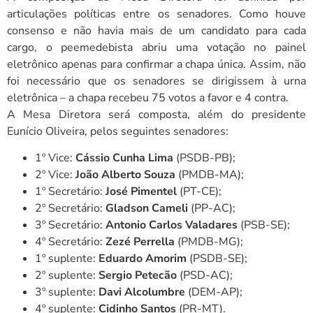
articulações políticas entre os senadores. Como houve
consenso e não havia mais de um candidato para cada
cargo, o peemedebista abriu uma votação no painel
eletrônico apenas para confirmar a chapa única. Assim, não
foi necessário que os senadores se dirigissem à urna
eletrônica – a chapa recebeu 75 votos a favor e 4 contra.
A Mesa Diretora será composta, além do presidente
Eunício Oliveira, pelos seguintes senadores:
1º Vice:
Cássio Cunha Lima
(PSDB-PB);
2º Vice:
João Alberto Souza
(PMDB-MA);
1º Secretário:
José Pimentel
(PT-CE);
2º Secretário:
Gladson Cameli
(PP-AC);
3º Secretário:
Antonio Carlos Valadares
(PSB-SE);
4º Secretário:
Zezé Perrella
(PMDB-MG);
1º suplente:
Eduardo Amorim
(PSDB-SE);
2º suplente:
Sergio Petecão
(PSD-AC);
3º suplente:
Davi Alcolumbre
(DEM-AP);
4º suplente:
Cidinho Santos
(PR-MT).