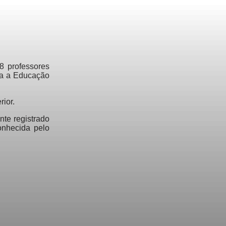
8 professores
ara a Educação
ior.
nte registrado
onhecida pelo