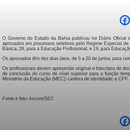
O Governo do Estado da Bahia publicou no Diário Oficial 
aprovados em processos seletivos pelo Regime Especial de D
Básica; 28, para a Educação Profissional; e 19, para Educaçã
Os aprovados têm dez dias úteis, de 5 a 20 de junho, para c
Os profissionais devem apresentar original e fotocópia de do
de conclusão do curso de nível superior para a função temp
Ministério da Educação (MEC); carteira de identidade; e CPF.
Fonte e foto: Ascom/SEC