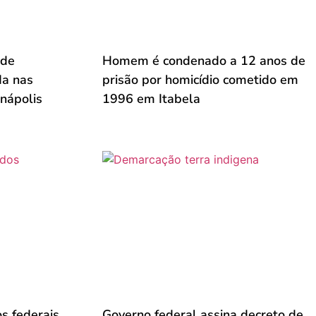
 de
Homem é condenado a 12 anos de
da nas
prisão por homicídio cometido em
nápolis
1996 em Itabela
s federais
Governo federal assina decreto de