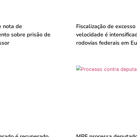
 nota de
Fiscalização de excesso
ento sobre prisão de
velocidade é intensifica
ssor
rodovias federais em Eu
erado é recuperado
MPF processa deputado