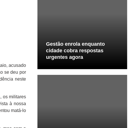
Gestão enrola enquanto
cidade cobra respostas
urgentes agora
maio, acusado
ão se deu por
dência neste
 os militares
ista à nossa
entou matá-lo