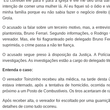
“Eu convidei ele para ir para a igreja e ele me deu uma 
intenção de comer uma mulher lá. Aí eu fiquei só o ódio e v
minha família porque eu não sabia fazer o negócio direito (
Grola.
O acusado ia falar sobre um terceiro motivo, mas, a entrevi
plantonista, Bruno Ferrari. Segundo informações, o Rodrigo 
vereador. Mas, ele foi flagranteado pelo delegado Bruno F
suprimida, o crime passa a não ter fiança.
O acusado segue preso à disposição da Justiça. A Polícia
investigações. As investigações estão a cargo do delegado tit
Entenda o caso:
O vereador Toinzinho recebeu alta médica, na tarde desta úl
estava internado, após a tentativa de homicídio, ocorrida n
próximo a um Posto de Combustíveis. Os tiros acertaram de r
Após receber alta, o vereador foi escoltado por uma guarniçã
detalhes de como tudo ocorreu.