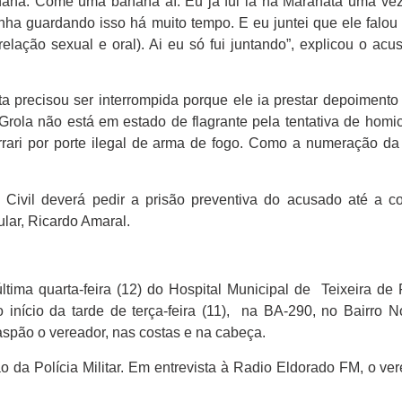
banana. Come uma banana aí. Eu já fui lá na Maranata uma ve
inha guardando isso há muito tempo. E eu juntei que ele falou
relação sexual e oral). Ai eu só fui juntando”, explicou o ac
sta precisou ser interrompida porque ele ia prestar depoiment
Grola não está em estado de flagrante pela tentativa de homic
errari por porte ilegal de arma de fogo. Como a numeração d
 Civil deverá pedir a prisão preventiva do acusado até a c
ular, Ricardo Amaral.
tima quarta-feira (12) do Hospital Municipal de Teixeira de 
o início da tarde de terça-feira (11), na BA-290, no Bairro 
aspão o vereador, nas costas e na cabeça.
o da Polícia Militar. Em entrevista à Radio Eldorado FM, o ve