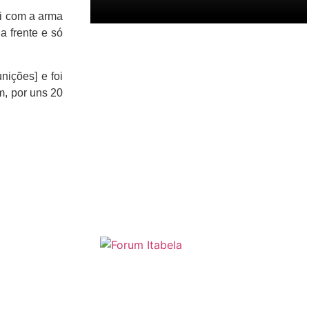
vi com a arma
a frente e só
nições] e foi
m, por uns 20