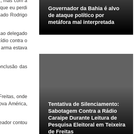
z, mas com a
 que eu perdi
Governador da Bahia é alvo
usado Rodrigo
de ataque político por
metáfora mal interpretada
o ao delegado
ídio contra o
a arma estava
onclusão das
Freitas, onde
Tentativa de Silenciamento:
Nova América,
Sabotagem Contra a Rádio
Caraipe Durante Leitura de
reador contou
Pesquisa Eleitoral em Teixeira
de Freitas