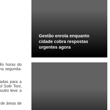
Gestão enrola enquanto
cidade cobra respostas
urgentes agora
rês horas do
 na segunda-
hadas para a
 Sotir Toni,
outro teve a
 de áreas de