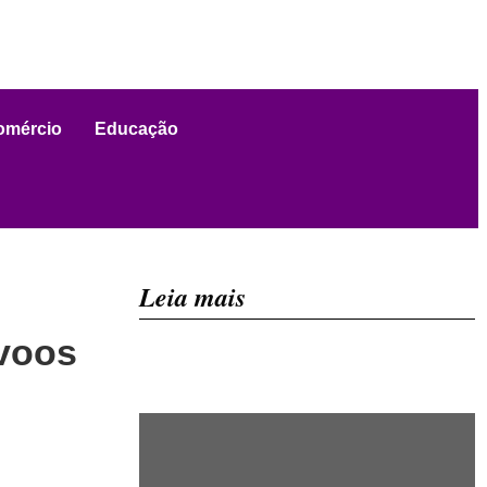
omércio
Educação
Leia mais
 voos