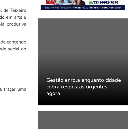
l de Teixeira
ido em arte e
ia produtiva
rada contendo
ede social do
quanto cidade
Gestão enrola enquanto cidade
rgentes
cobra respostas urgentes
a traçar uma
agora