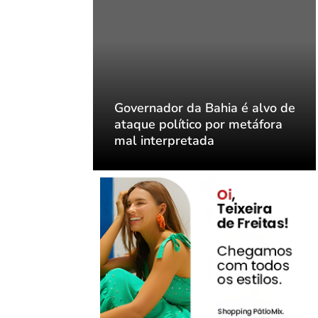
ia é alvo de
Governador da Bahia é alvo de
or metáfora
ataque político por metáfora
mal interpretada