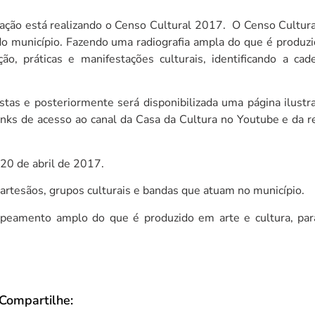
ação está realizando o Censo Cultural 2017. O Censo Cultura
 do município. Fazendo uma radiografia ampla do que é produz
o, práticas e manifestações culturais, identificando a cade
istas e posteriormente será disponibilizada uma página ilust
links de acesso ao canal da Casa da Cultura no Youtube e da r
 20 de abril de 2017.
, artesãos, grupos culturais e bandas que atuam no município.
estão enrola enquanto cidade
Gestão enrola en
obra respostas urgentes
cobra respostas u
peamento amplo do que é produzido em arte e cultura, par
gora
agora
Compartilhe: