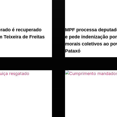
erado é recuperado
MPF processa deputado
 Teixeira de Freitas
e pede indenização po
morais coletivos ao po
Pataxó