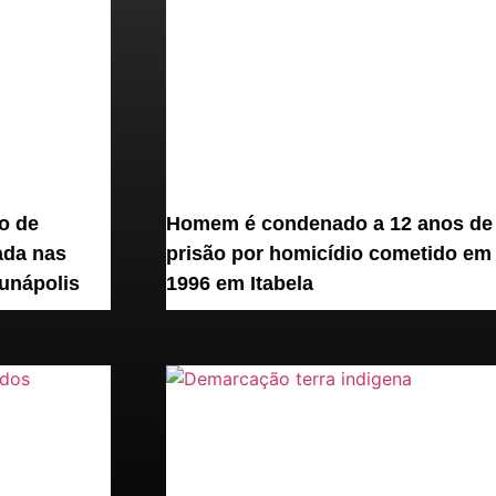
o de
Homem é condenado a 12 anos de
ada nas
prisão por homicídio cometido em
unápolis
1996 em Itabela