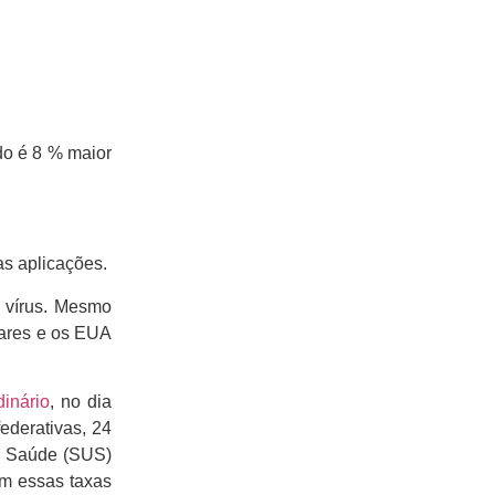
do é 8 % maior
s aplicações.
o vírus. Mesmo
gares e os EUA
dinário
, no dia
ederativas, 24
de Saúde (SUS)
om essas taxas