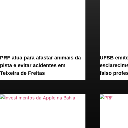
PRF atua para afastar animais da
UFSB emite
pista e evitar acidentes em
esclarecime
Teixeira de Freitas
falso profe