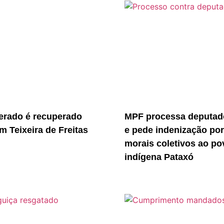
erado é recuperado
MPF processa deputado
m Teixeira de Freitas
e pede indenização po
morais coletivos ao po
indígena Pataxó