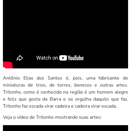
Antônio Elias dos Santos é, pois, uma fabricante de
miniaturas de trios, de torres, bonecos e outras artes.
Tritonho, como é conhecido na região é um homem alegre
e feliz que gosta da Barra e se orgulha daquilo que faz.
Tritonho faz escada virar cadeira e cadeira virar escada.
Veja o vídeo de Tritonho mostrando suas artes: