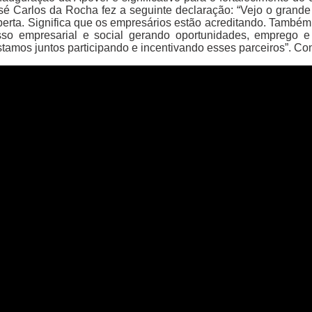
osé Carlos da Rocha fez a seguinte declaração: “Vejo o grand
berta. Significa que os empresários estão acreditando. Também 
so empresarial e social gerando oportunidades, emprego e
mos juntos participando e incentivando esses parceiros”. Con