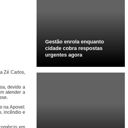
Gestão enrola enquanto
cidade cobra respostas
urgentes agora
ra Zé Carlos,
oa, devido a
em atender a
sse.
o na Apovel:
, incêndio e
 comércio em