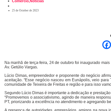
Comércio
,
Notícias
25 de October de 2023
Na manhã de terça-feira, 24 de outubro foi inaugurado mais 
Av. Getúlio Vargas.
Lúcio Dimas, empreendedor e proponente do negócio afirma
aceitação. “Esse negócio nasceu em Eunápolis, veio para T
comunidade de Teixeira de Freitas e região e para isso vamo
Segundo Lúcio Dimas é importante a dedicação e prestação d
“Promovemos o associativismo, agindo de maneira responsáve
PT, priorizando a excelência no atendimento e agregando ben
A presença de autoridades, empresários, amigos na nova in