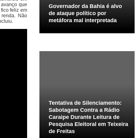
e avanço que
Governador da Bahia é alvo
fico feliz em
de ataque político por
 renda. Não
metáfora mal interpretada
cluiu.
Tentativa de Silenciamento:
Sabotagem Contra a Rádio
Caraipe Durante Leitura de
Pesquisa Eleitoral em Teixeira
de Freitas