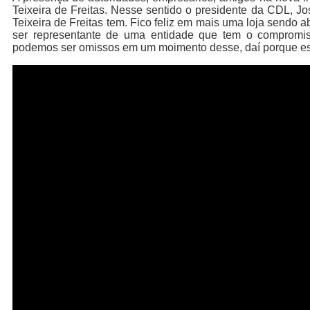
Teixeira de Freitas. Nesse sentido o presidente da CDL, J
Teixeira de Freitas tem. Fico feliz em mais uma loja sendo a
ser representante de uma entidade que tem o compromis
podemos ser omissos em um moimento desse, daí porque esta