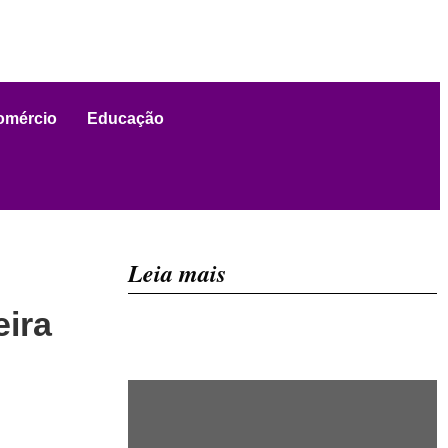
omércio
Educação
Leia mais
ira