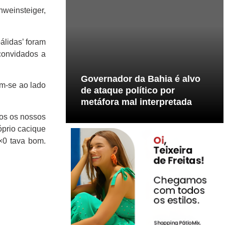
hweinsteiger,
álidas’ foram
convidados a
Governador da Bahia é alvo
am-se ao lado
de ataque político por
metáfora mal interpretada
os os nossos
óprio cacique
×0 tava bom.