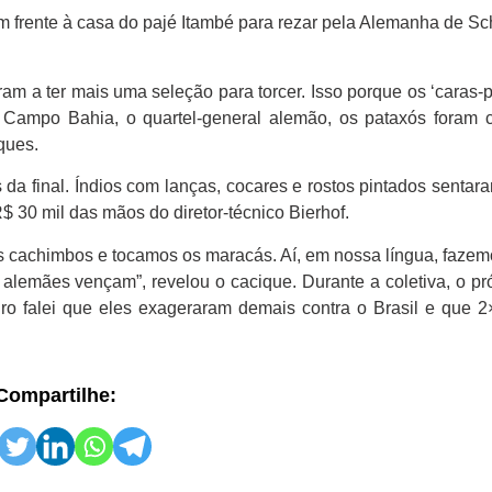
m frente à casa do pajé Itambé para rezar pela Alemanha de Sc
m a ter mais uma seleção para torcer. Isso porque os ‘caras-p
o Campo Bahia, o quartel-general alemão, os pataxós foram 
ques.
s da final. Índios com lanças, cocares e rostos pintados sentar
$ 30 mil das mãos do diretor-técnico Bierhof.
 cachimbos e tocamos os maracás. Aí, em nossa língua, fazem
alemães vençam”, revelou o cacique. Durante a coletiva, o pr
ro falei que eles exageraram demais contra o Brasil e que 2
Compartilhe: