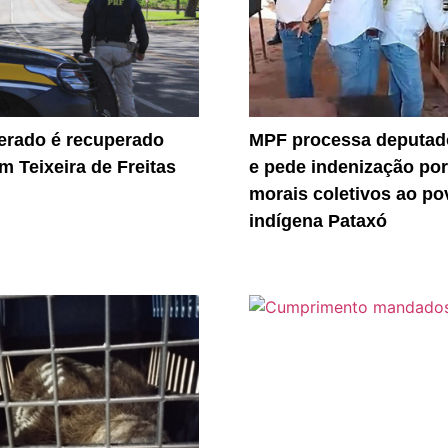
erado é recuperado
MPF processa deputado
m Teixeira de Freitas
e pede indenização po
morais coletivos ao po
indígena Pataxó