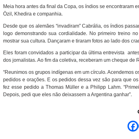
Meia hora antes da final da Copa, os índios se encontraram e
Özil, Khedira e companhia.
Desde que os alemães “invadiram” Cabrália, os índios passara
logo demonstrando sua cordialidade. No primeiro treino n
mostrar sua cultura. Dançaram e tiraram fotos ao lado dos cra
Eles foram convidados a participar da última entrevista ante
dos jornalistas. Ao fim da coletiva, receberam um cheque de R
“Reunimos os grupos indígenas em um círculo. Acendemos os
pedidos e orações. E os pedidos dessa vez são para que os 
fez esse pedido a Thomas Müller e a Philipp Lahm. “Primei
Depois, pedi que eles não deixassem a Argentina ganhar”.