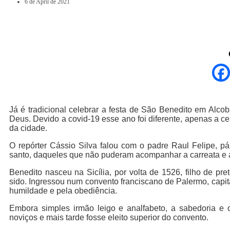
6 de April de 2021
Já é tradicional celebrar a festa de São Benedito em Alco
Deus. Devido a covid-19 esse ano foi diferente, apenas a 
da cidade.
O repórter Cássio Silva falou com o padre Raul Felipe, 
santo, daqueles que não puderam acompanhar a carreata e 
Benedito nasceu na Sicília, por volta de 1526, filho de p
sido. Ingressou num convento franciscano de Palermo, capital 
humildade e pela obediência.
Embora simples irmão leigo e analfabeto, a sabedoria e
noviços e mais tarde fosse eleito superior do convento.