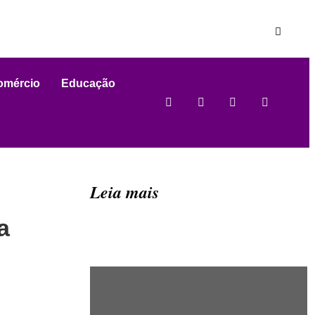
omércio
Educação
Leia mais
a